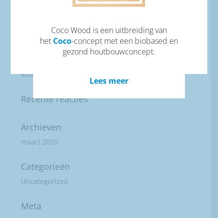
Recente berichten
Coco Wood is een uitbreiding van
het
Coco
-concept met een biobased en
Vuur
gezond houtbouwconcept.
Lucht
Water
Lees meer
Recente reacties
Archieven
maart 2020
Categorieën
Uncategorized
Meta