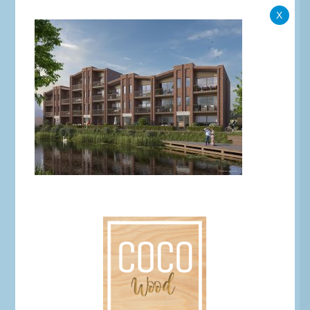
X
3582782_B1_003