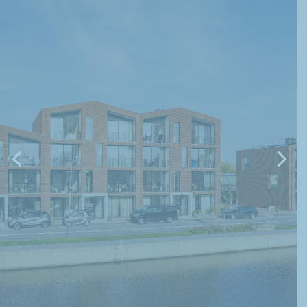
Aan de rand van het centrum
Moderne architectuur
Met veel glas
Driekamerappartementen
2
Woonoppervlak van 50 m
Scherpe prijsstelling
Veel keuzevrijheid
Architect: BDG Architecten, Zwolle