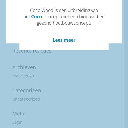
Recente berichten
Coco Wood is een uitbreiding van
het
Coco
-concept met een biobased en
Vuur
gezond houtbouwconcept.
Lucht
Water
Lees meer
Recente reacties
Archieven
maart 2020
Categorieën
Uncategorized
Meta
Login