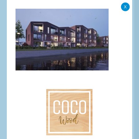
X
3582782_B1_001